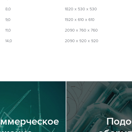
8,0
1820 х 530 х 530
9,0
1920 х 610 х 610
11,0
2090 х 760 х 760
14,0
2090 х 920 х 920
оммерческое
Подо