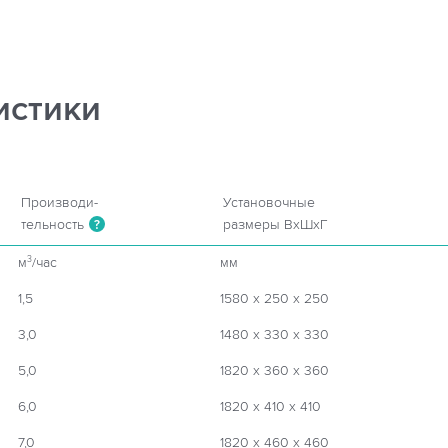
истики
Производи-
Установочные
тельность
размеры ВхШхГ
?
м
/час
мм
3
1,5
1580 х 250 х 250
3,0
1480 х 330 х 330
5,0
1820 х 360 х 360
6,0
1820 х 410 х 410
7,0
1820 х 460 х 460