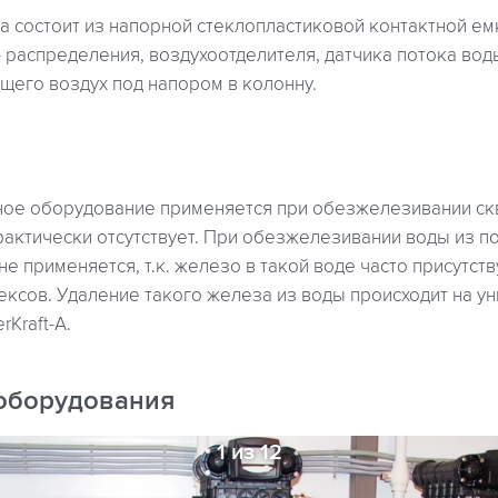
 состоит из напорной стеклопластиковой контактной емк
- распределения, воздухоотделителя, датчика потока во
щего воздух под напором в колонну.
ое оборудование применяется при обезжелезивании ск
рактически отсутствует. При обезжелезивании воды из п
е применяется, т.к. железо в такой воде часто присутств
ексов. Удаление такого железа из воды происходит на у
Kraft-A.
оборудования
1 из 12