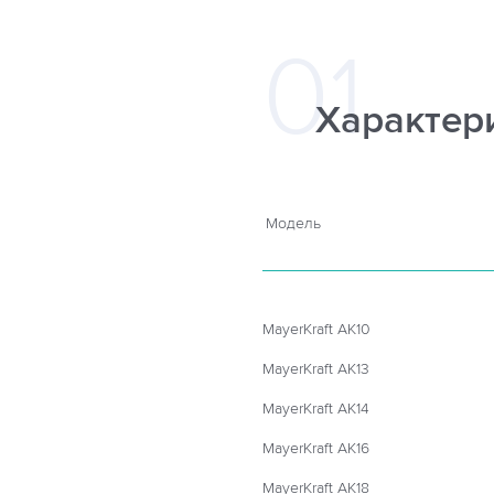
Характер
Модель
MayerKraft AK10
MayerKraft AK13
MayerKraft AK14
MayerKraft AK16
MayerKraft AK18