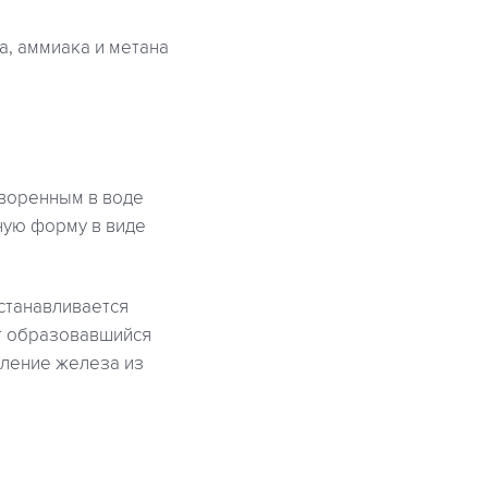
а, аммиака и метана
творенным в воде
ную форму в виде
станавливается
т образовавшийся
аление железа из