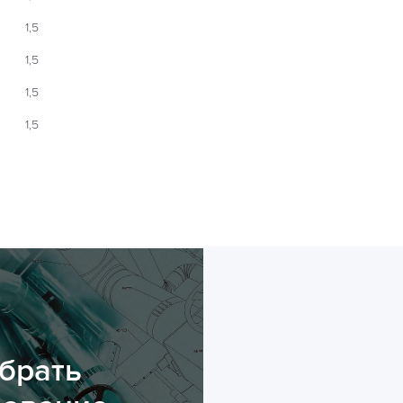
1,5
1,5
1,5
1,5
брать