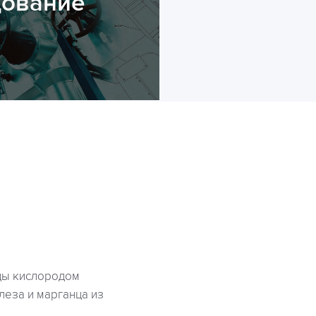
дование
ды кислородом
леза и марганца из