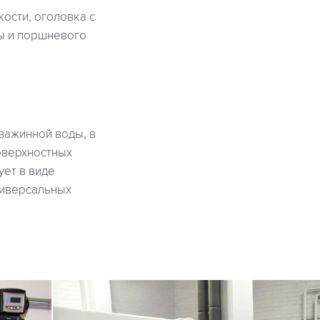
ости, оголовка с
ды и поршневого
важинной воды, в
оверхностных
ует в виде
ниверсальных