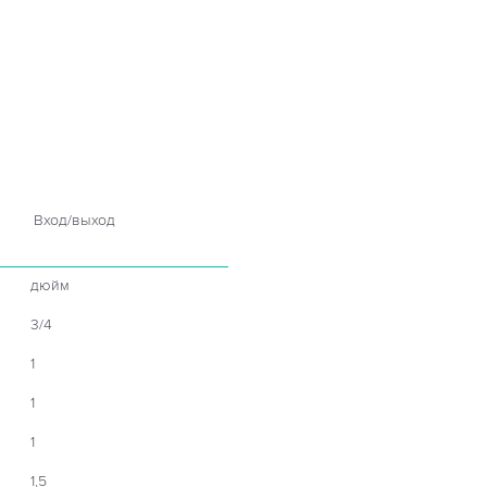
Вход/выход
дюйм
3/4
1
1
1
1,5