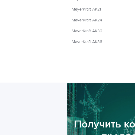
MayerKraft AK21
MayerKraft AK24
MayerKraft AK30
MayerKraft AK36
Получить к