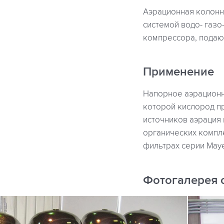
Аэрационная колонна
системой водо- газо
компрессора, подаю
Применение
Напорное аэрационн
которой кислород п
источников аэрация н
органических компл
фильтрах серии Mayer
Фотогалерея 