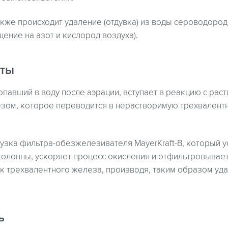
кже происходит удаление (отдувка) из воды сероводород
щение на азот и кислород воздуха).
оты
опавший в воду после аэрации, вступает в реакцию с рас
зом, которое переводится в нерастворимую трехвалент
узка фильтра-обезжелезивателя MayerKraft-B, который у
колонны, ускоряет процесс окисления и отфильтровывае
к трехвалентного железа, производя, таким образом уд
ь