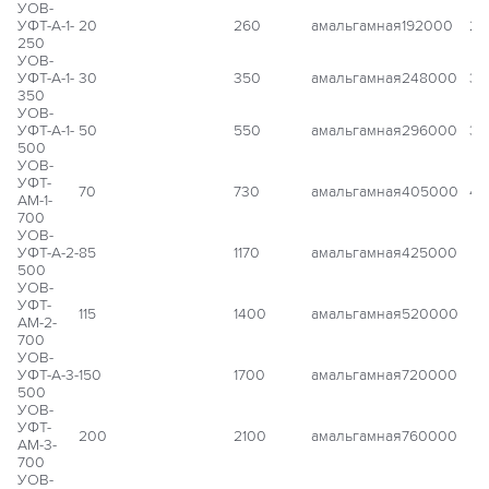
УОВ-
УФТ-А-1-
20
260
амальгамная
192000
25
250
УОВ-
УФТ-А-1-
30
350
амальгамная
248000
30
350
УОВ-
УФТ-А-1-
50
550
амальгамная
296000
35
500
УОВ-
УФТ-
70
730
амальгамная
405000
44
АМ-1-
700
УОВ-
УФТ-А-2-
85
1170
амальгамная
425000
500
УОВ-
УФТ-
115
1400
амальгамная
520000
АМ-2-
700
УОВ-
УФТ-А-3-
150
1700
амальгамная
720000
500
УОВ-
УФТ-
200
2100
амальгамная
760000
АМ-3-
700
УОВ-