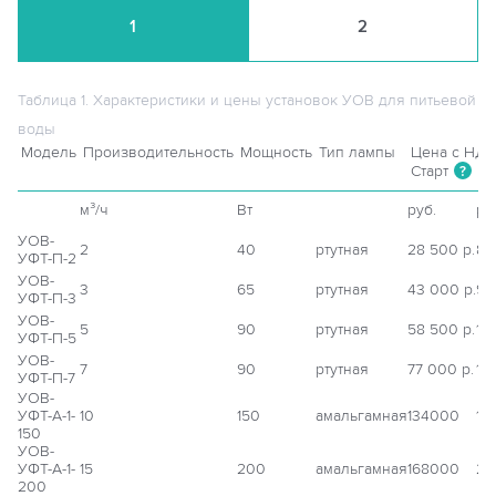
1
2
Таблица 1. Характеристики и цены установок УОВ для питьевой
воды
Модель
Производительность
Мощность
Тип лампы
Цена с НДС
Старт
Н
?
м³/ч
Вт
руб.
ру
УОВ-
2
40
ртутная
28 500 р.
80
УФТ-П-2
УОВ-
3
65
ртутная
43 000 р.
90
УФТ-П-3
УОВ-
5
90
ртутная
58 500 р.
12
УФТ-П-5
УОВ-
7
90
ртутная
77 000 р.
13
УФТ-П-7
УОВ-
УФТ-А-1-
10
150
амальгамная
134000
18
150
УОВ-
УФТ-А-1-
15
200
амальгамная
168000
21
200