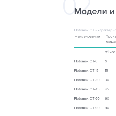
Модели и
Flotomax OT - характери
Наименование
Произ
тельн
м
/час
3
Flotomax OT-6
6
Flotomax OT-15
15
Flotomax OT-30
30
Flotomax OT-45
45
Flotomax OT-60
60
Flotomax OT-90
90