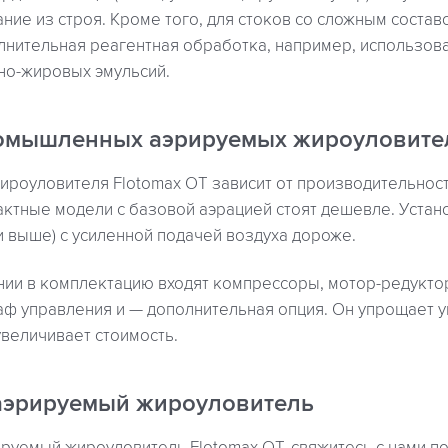
ние из строя. Кроме того, для стоков со сложным соста
лнительная реагентная обработка, например, использов
но-жировых эмульсий.
омышленных аэрируемых жироуловите
роуловителя Flotomax OT зависит от производительност
актные модели с базовой аэрацией стоят дешевле. Уста
и выше) с усиленной подачей воздуха дороже.
нии в комплектацию входят компрессоры, мотор-редукто
ф управления и — дополнительная опция. Он упрощает 
величивает стоимость.
 аэрируемый жироуловитель