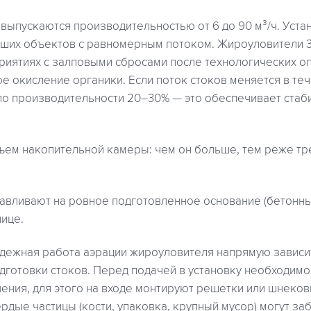
выпускаются производительностью от 6 до 90 м³/ч. Устан
ьших объектов с равномерным потоком. Жироуловители 3
иятиях с залповыми сбросами после технологических оп
е окисление органики. Если поток стоков меняется в теч
по производительности 20–30% — это обеспечивает стаб
ъем накопительной камеры: чем он больше, тем реже тр
авливают на ровное подготовленное основание (бетонны
ице.
адежная работа аэрации жироуловителя напрямую зависи
дготовки стоков. Перед подачей в установку необходимо
ения, для этого на входе монтируют решетки или шнеков
ердые частицы (кости, упаковка, крупный мусор) могут за