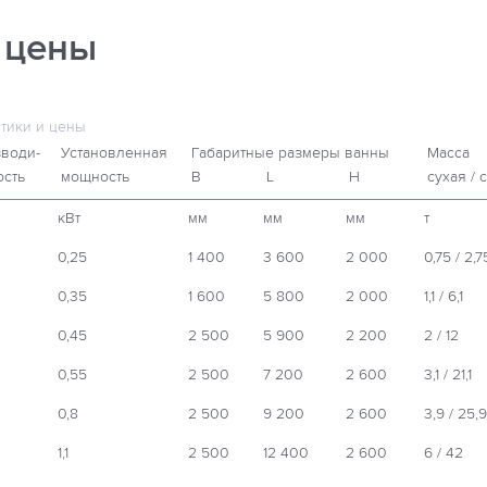
 цены
стики и цены
води-
Установленная
Габаритные размеры ванны
Масса
ость
мощность
B
L
H
сухая / 
кВт
мм
мм
мм
т
0,25
1 400
3 600
2 000
0,75 / 2,7
0,35
1 600
5 800
2 000
1,1 / 6,1
0,45
2 500
5 900
2 200
2 / 12
0,55
2 500
7 200
2 600
3,1 / 21,1
0,8
2 500
9 200
2 600
3,9 / 25,9
1,1
2 500
12 400
2 600
6 / 42