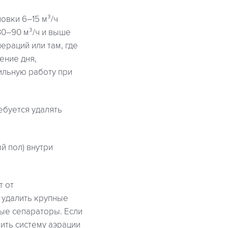
овки 6–15 м³/ч
0–90 м³/ч и выше
ераций или там, где
ение дня,
ильную работу при
ебуется удалять
й пол) внутри
т от
 удалить крупные
ые сепараторы. Если
бить систему аэрации