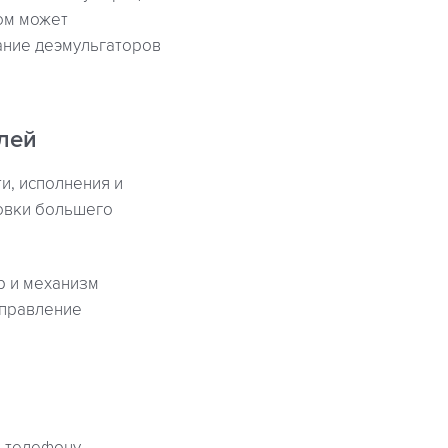
вом может
ание деэмульгаторов
лей
и, исполнения и
новки большего
р и механизм
управление