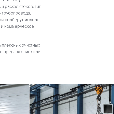
 телефону,
й расход стоков, тип
о трубопровода,
ры подберут модель
и и коммерческое
омплексных очистных
ое предложение» или