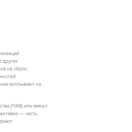
анизаций
и других
в на сброс.
тностей
 они всплывают на
тва (ПАВ) или имеют
ективно — часть
бирают