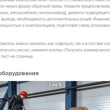
руемый жироуловитель Flotomax OT, свяжитесь с нами по
ли через форму обратной связи. Укажите предполагаемы
оран, мясокомбинат, молокозавод), диаметр подводящег
и выхода, необходимость дополнительных опций. Инжене
тельностью и комплектацией, подготовят схему установк
итель можно заказать как отдельно, так и в составе к
получить расчет, нажмите кнопку «Получить коммерческ
лист на странице.
оборудования
1 из 9