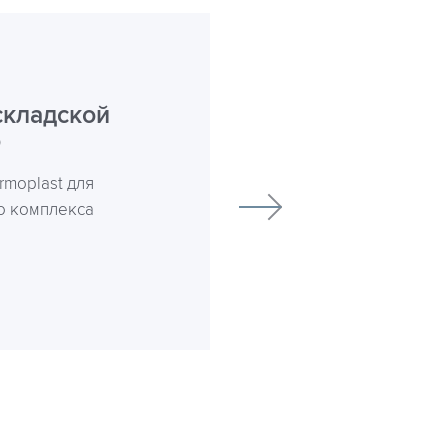
складской
о
rmoplast для
о комплекса