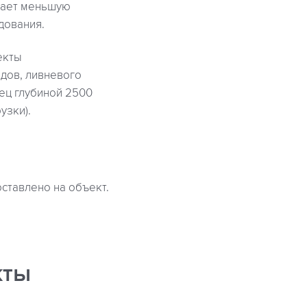
имает меньшую
дования.
екты
дов, ливневого
ец глубиной 2500
узки).
оставлено на объект.
кты