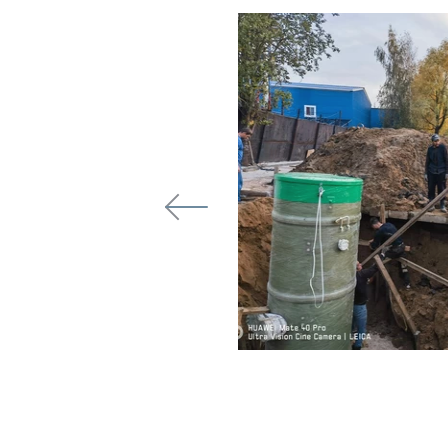
Смоленской
ая станция КНС для
о Смоленской области