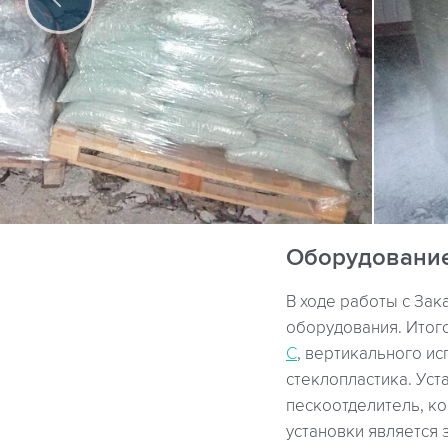
Оборудовани
В ходе работы с За
оборудования. Итог
С
, вертикального и
стеклопластика. Ус
пескоотделитель, к
установки является 