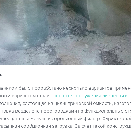
е
казчиком было проработано несколько вариантов примен
овым вариантом стали
очистные сооружения ливневой ка
сполнения, состоящая из цилиндрической емкости, изгото
тановка разделена перегородками на функциональные отс
оалесцентный модуль и сорбционный фильтр. Характерно
засыпная сорбционная загрузка. За счет такой конструк