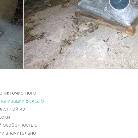
ения очистного
нализации Векса 5-
вленной из
еки -
й особенностью
ции значительно