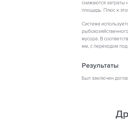
снижаются затраты н
площадь. Плюс к эт
Система использует
рыбохозяйственного
мусора. В соответст
мм, с переходом под
Результаты
Был заключен догово
Др