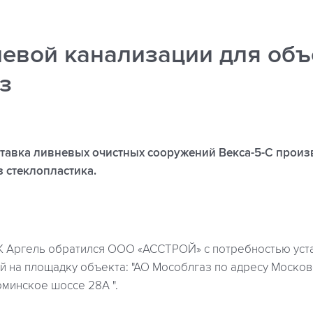
невой канализации для объ
з
тавка ливневых очистных сооружений Векса-5-С произ
з стеклопластика.
 ГК Аргель обратился ООО «АССТРОЙ» с потребностью уст
 на площадку объекта: "АО Мособлгаз по адресу Московс
оминское шоссе 28А ".