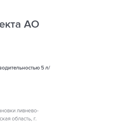
екта АО
водительностью 5 л/
ановки ливнево-
кая область, г.