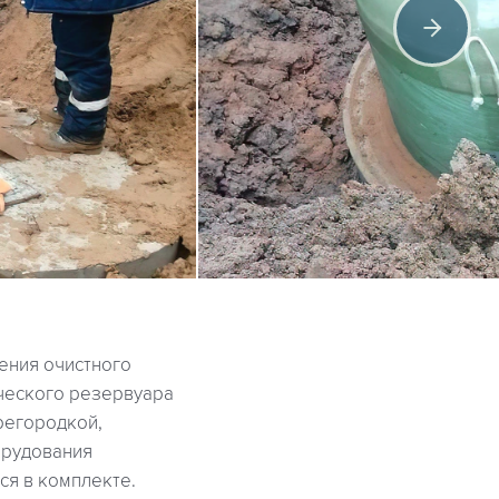
ения очистного
ического резервуара
регородкой,
орудования
ся в комплекте.