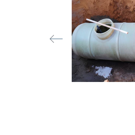
школы в
 общеобразовательного
ромы на 1000 мест