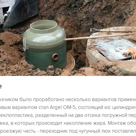
е
казчиком было проработано несколько вариантов примен
вым вариантом стал Argel OM-5, состоящий из: цилиндр
теклопластика, разделенный на два отсека погружной пе
ека, в которых происходит накопление жира. Монтаж об
роезжую часть - переходник под чугунный люк поставлял