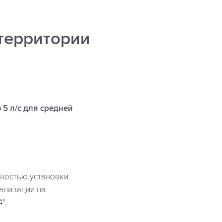
 территории
5 л/с для средней
бностью установки
ализации на
".