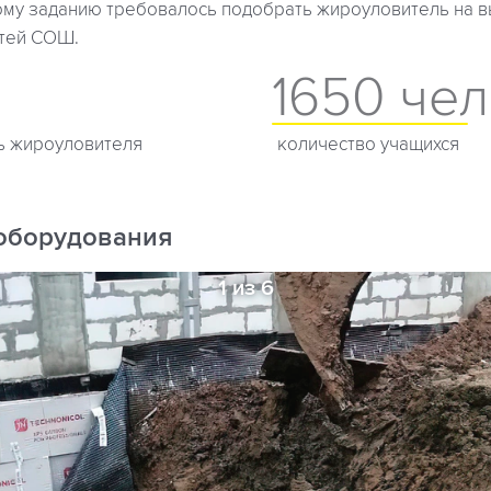
ому заданию требовалось подобрать жироуловитель на в
тей СОШ.
1650 чел
ь жироуловителя
количество учащихся
оборудования
1 из 6