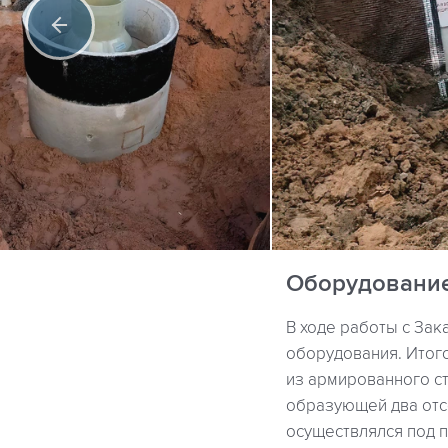
Оборудовани
В ходе работы с За
оборудования. Итого
из армированного с
образующей два отс
осуществлялся под п