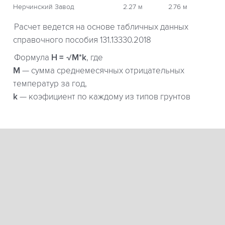
Нерчинский Завод
2.27 м
2.76 м
Расчет ведется на основе табличных данных
справочного пособия 131.13330.2018
Формула
H = √M*k
, где
М
— сумма среднемесячных отрицательных
температур за год,
k
— коэфициент по каждому из типов грунтов