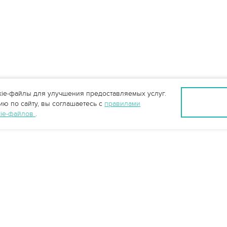
ie-файлы для улучшения предоставляемых услуг.
ю по сайту, вы соглашаетесь с
правилами
kie-файлов
.
Калуга +7 (484) 220-70-97
kaluga@vo-da.ru