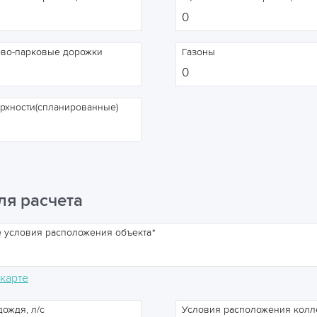
ово-парковые дорожки
Газоны
рхности(спланированные)
ля расчета
 условия расположения объекта
 карте
ождя, л/с