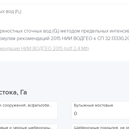
х вод (h
)
c
рхностных сточных вод (Q
) методом предельных интенси
r
мулам рекомендаций 2015 НИИ ВОДГЕО к СП 32.13330.2018,
ендации НИИ ВОДГЕО 2015 (pdf 2.4 Мб)
тока, Га
Кровля зданий и сооружений, асфальтобетонные покрытия дорог
Булыжные мостовые
Брусчатые мостовые и черные щебеночные покрытия дорог