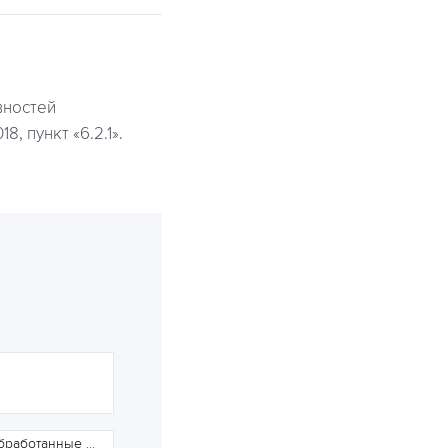
вностей
 пункт «6.2.1».
Щебеночные покрытия, не обработанные вяжущими