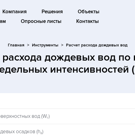
Компания
Решения
Объекты
ам
Опросные листы
Контакты
Главная
Инструменты
Расчет расхода дождевых вод
 расхода дождевых вод по
едельных интенсивностей 
оверхностных вод (W
)
г
девых осадков (h
)
a