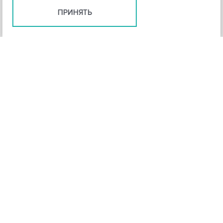
ПРИНЯТЬ
+
3
-
Рейтинг инструмента
НАЗАД
4,3