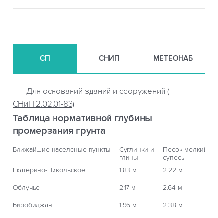
СП
СНИП
МЕТЕОНАБ
Для оснований зданий и сооружений (
СНиП 2.02.01-83)
Таблица нормативной глубины
промерзания грунта
Ближайшие населеные пункты
Суглинки и
Песок мелкий,
глины
супесь
Екатерино-Никольское
1.83 м
2.22 м
Облучье
2.17 м
2.64 м
Биробиджан
1.95 м
2.38 м