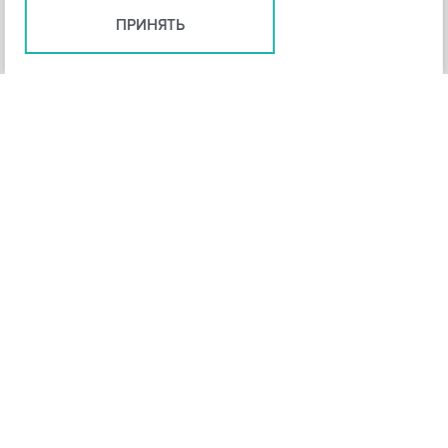
ПРИНЯТЬ
+
3
-
Рейтинг инструмента
НАЗАД
4,3