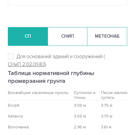
СП
СНИП
МЕТЕОНАБ
Для оснований зданий и сооружений (
СНиП 2.02.01-83)
Таблица нормативной глубины
промерзания грунта
Ближайшие населеные пункты
Суглинки и
Песок мелкий,
глины
супесь
Ессей
3.08 м
3.75 м
Хатанга
3.08 м
3.75 м
Волочанка
2.96 м
3.61 м