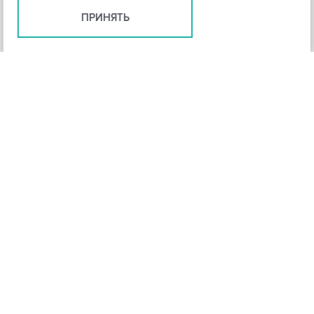
ПРИНЯТЬ
+
3
-
Рейтинг инструмента
НАЗАД
4,3