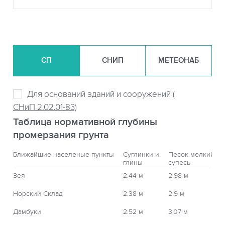
СП
СНИП
МЕТЕОНАБ
Для оснований зданий и сооружений (
СНиП 2.02.01-83)
Таблица нормативной глубины
промерзания грунта
Ближайшие населеные пункты
Суглинки и
Песок мелкий,
глины
супесь
Зея
2.44 м
2.98 м
Норский Склад
2.38 м
2.9 м
Дамбуки
2.52 м
3.07 м