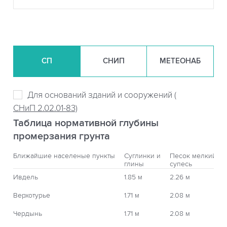
СП
СНИП
МЕТЕОНАБ
Для оснований зданий и сооружений (
СНиП 2.02.01-83)
Таблица нормативной глубины
промерзания грунта
Ближайшие населеные пункты
Суглинки и
Песок мелкий,
глины
супесь
Ивдель
1.85 м
2.26 м
Верхотурье
1.71 м
2.08 м
Чердынь
1.71 м
2.08 м