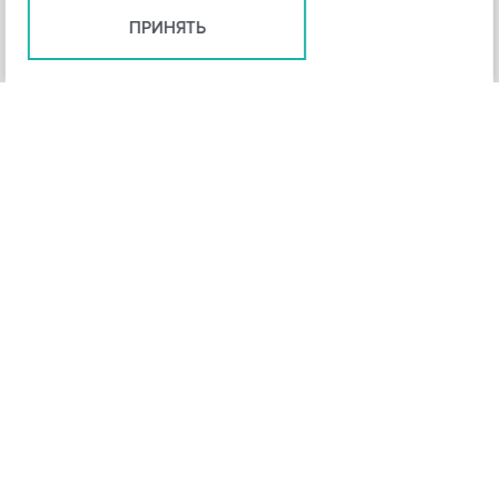
ПРИНЯТЬ
+
3
-
Рейтинг инструмента
НАЗАД
4,3