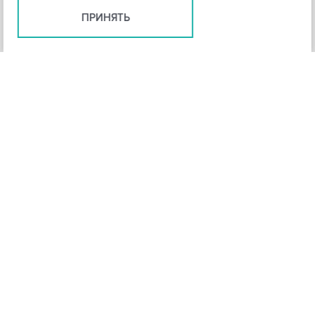
ПРИНЯТЬ
+
3
-
Рейтинг инструмента
НАЗАД
4,3