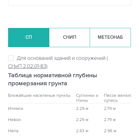
СП
СНИП
МЕТЕОНАБ
Для оснований зданий и сооружений (
СНиП 2.02.01-83)
Таблица нормативной глубины
промерзания грунта
Ближайшие населеные пункты
Суглинки и
Песок мелкий,
глины
супесь
Илимск
2.29 м
2.79 м
Невон
2.29 м
2.79 м
Непа
2.43 м
2.96 м