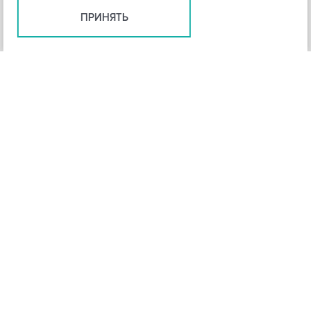
ПРИНЯТЬ
+
3
-
Рейтинг инструмента
НАЗАД
4,3