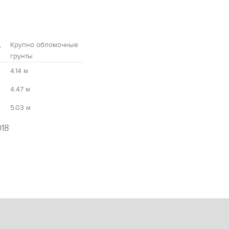
,
Крупно обломочные
грунты
4.14 м
4.47 м
5.03 м
018