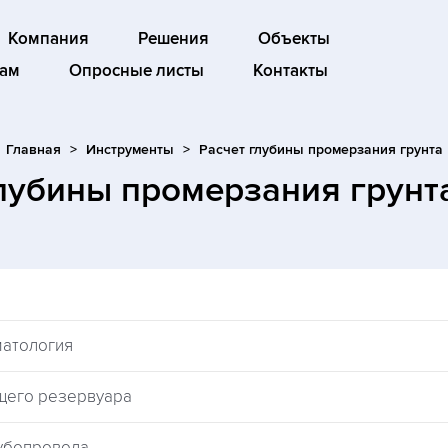
Компания
Решения
Объекты
ам
Опросные листы
Контакты
Главная
Инструменты
Расчет глубины промерзания грунта
глубины промерзания грунт
матология
щего резервуара