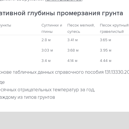
ативной глубины промерзания грунта
пункты
Суглинки и
Песок мелкий,
Песок крупный
глины
супесь
гравелистый
2.8 м
3.41 м
3.65 м
3.03 м
3.68 м
3.95 м
3.4 м
4.14 м
4.44 м
снове табличных данных справочного пособия 131.13330.2
где
ячных отрицательных температур за год,
аждому из типов грунтов