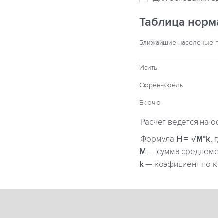
Таблица норм
Ближайшие населеные 
Исить
Сюрен-Кюель
Екючю
Расчет ведется на о
Формула
H = √M*k
, 
М
— сумма среднемес
k
— коэфициент по к