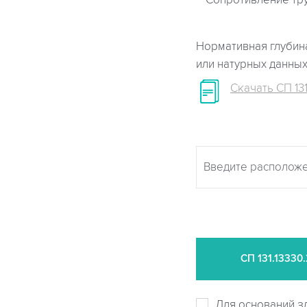
Сопротивление тр
Нормативная глубина
или натурных данны
Скачать СП 131
СП
131.13330
Для оснований з