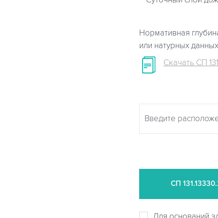
Суточный слой дож
Нормативная глубина
или натурных данны
Скачать СП 131
СП
131.13330
Для оснований з