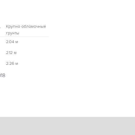
,
Крупно обломочные
грунты
2.04 м
2.12 м
2.26 м
018