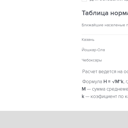
Таблица норм
Ближайшие населеные 
Казань
Йошкар-Ола
Чебоксары
Расчет ведется на о
Формула
H = √M*k
, 
М
— сумма среднемес
k
— коэфициент по к