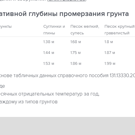
ативной глубины промерзания грунта
пункты
Суглинки и
Песок мелкий,
Песок крупный
глины
супесь
гравелистый
1.38 м
1.68 м
1.8 м
1.44 м
1.75 м
1.87 м
1.53 м
1.86 м
1.99 м
снове табличных данных справочного пособия 131.13330.2
где
ячных отрицательных температур за год,
аждому из типов грунтов