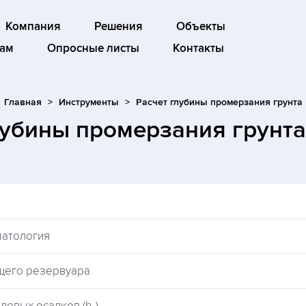
Компания
Решения
Объекты
ам
Опросные листы
Контакты
Главная
Инструменты
Расчет глубины промерзания грунта
лубины промерзания грунт
матология
щего резервуара