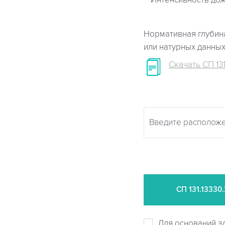
Интенсивность дож
Нормативная глубина
или натурных данны
Скачать СП 131
СП
131.13330
Для оснований з