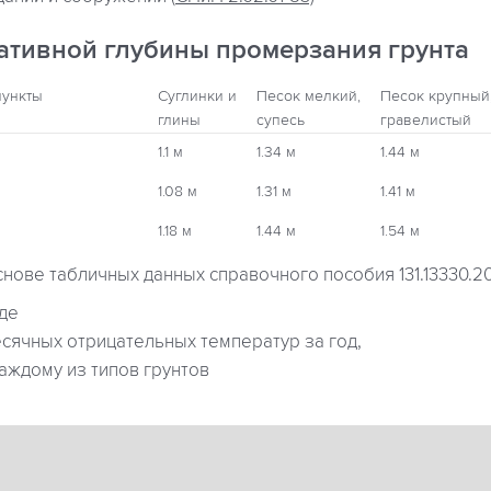
ативной глубины промерзания грунта
пункты
Суглинки и
Песок мелкий,
Песок крупный
глины
супесь
гравелистый
1.1 м
1.34 м
1.44 м
1.08 м
1.31 м
1.41 м
1.18 м
1.44 м
1.54 м
снове табличных данных справочного пособия 131.13330.2
где
ячных отрицательных температур за год,
аждому из типов грунтов