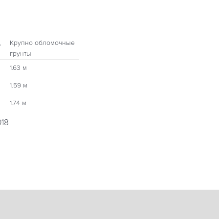
,
Крупно обломочные
грунты
1.63 м
1.59 м
1.74 м
018