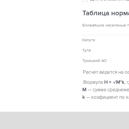
Таблица норм
Ближайшие населеные 
Калуга
Тула
Троицкий АО
Расчет ведется на о
Формула
H = √M*k
, 
М
— сумма среднемес
k
— коэфициент по к