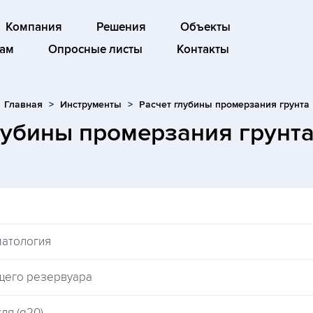
Компания
Решения
Объекты
ам
Опросные листы
Контакты
Главная
Инструменты
Расчет глубины промерзания грунта
лубины промерзания грунт
матология
щего резервуара