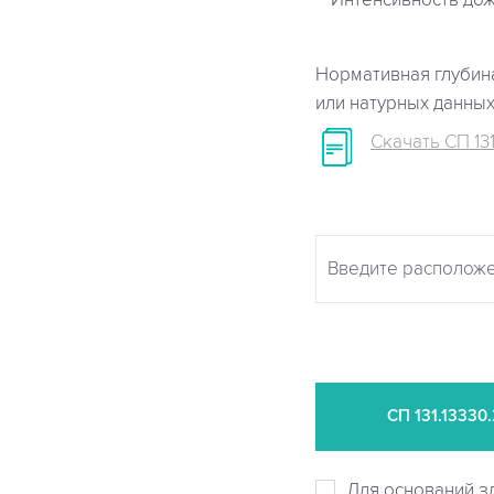
Интенсивность дож
Нормативная глубина
или натурных данны
Скачать СП 131
СП
131.13330
Для оснований з