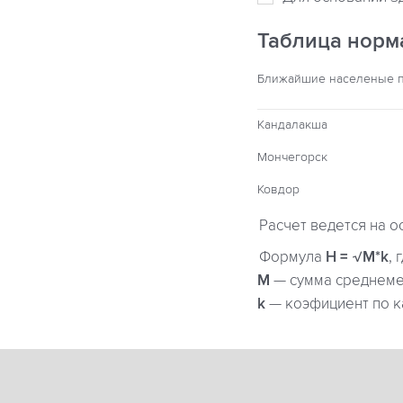
Таблица норм
Ближайшие населеные 
Кандалакша
Мончегорск
Ковдор
Расчет ведется на о
Формула
H = √M*k
, 
М
— сумма среднемес
k
— коэфициент по к