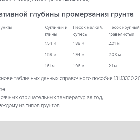
ативной глубины промерзания грунта
пункты
Суглинки и
Песок мелкий,
Песок крупный
глины
супесь
гравелистый
1.54 м
1.88 м
2.01 м
1.59 м
1.94 м
2.08 м
1.61 м
1.96 м
2.1 м
снове табличных данных справочного пособия 131.13330.2
где
ячных отрицательных температур за год,
аждому из типов грунтов