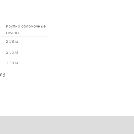
,
Крупно обломочные
грунты
2.28 м
2.36 м
2.38 м
018