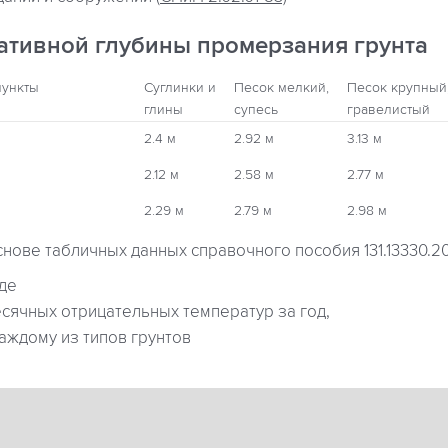
ативной глубины промерзания грунта
пункты
Суглинки и
Песок мелкий,
Песок крупный
глины
супесь
гравелистый
2.4 м
2.92 м
3.13 м
2.12 м
2.58 м
2.77 м
2.29 м
2.79 м
2.98 м
снове табличных данных справочного пособия 131.13330.2
где
ячных отрицательных температур за год,
аждому из типов грунтов