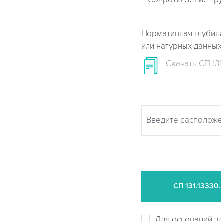
Сопротивление тр
Нормативная глубина
или натурных данны
Скачать СП 131
СП
131.13330
Для оснований з