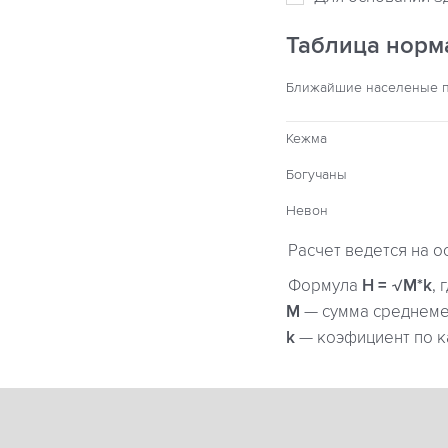
Таблица норм
Ближайшие населеные 
Кежма
Богучаны
Невон
Расчет ведется на о
Формула
H = √M*k
, 
М
— сумма среднемес
k
— коэфициент по к