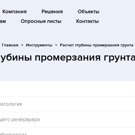
Компания
Решения
Объекты
ам
Опросные листы
Контакты
Главная
Инструменты
Расчет глубины промерзания грунта
лубины промерзания грунт
матология
щего резервуара