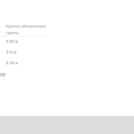
,
Крупно обломочные
грунты
3.55 м
3.13 м
3.38 м
018