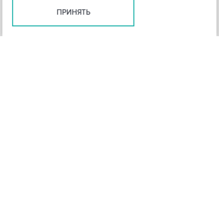
ПРИНЯТЬ
+
3
-
Рейтинг инструмента
НАЗАД
4,3