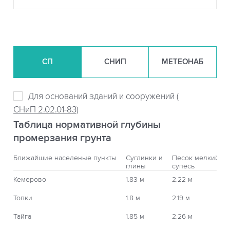
СП
СНИП
МЕТЕОНАБ
Для оснований зданий и сооружений (
СНиП 2.02.01-83)
Таблица нормативной глубины
промерзания грунта
Ближайшие населеные пункты
Суглинки и
Песок мелкий,
глины
супесь
Кемерово
1.83 м
2.22 м
Топки
1.8 м
2.19 м
Тайга
1.85 м
2.26 м