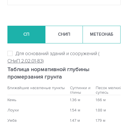
СП
СНИП
МЕТЕОНАБ
Для оснований зданий и сооружений (
СНиП 2.02.01-83)
Таблица нормативной глубины
промерзания грунта
Ближайшие населеные пункты
Суглинки и
Песок мелкий,
глины
супесь
Кемь
1.36 м
1.66 м
Лоухи
1.54 м
1.88 м
Умба
1.47 м
1.79 м