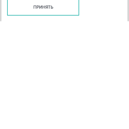
ПРИНЯТЬ
+
3
-
Рейтинг инструмента
НАЗАД
4,3