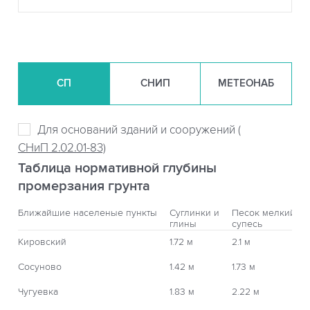
СП
СНИП
МЕТЕОНАБ
Для оснований зданий и сооружений (
СНиП 2.02.01-83)
Таблица нормативной глубины
промерзания грунта
Ближайшие населеные пункты
Суглинки и
Песок мелкий,
глины
супесь
Кировский
1.72 м
2.1 м
Сосуново
1.42 м
1.73 м
Чугуевка
1.83 м
2.22 м