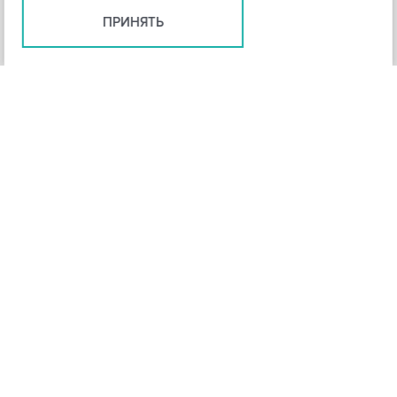
ПРИНЯТЬ
+
3
-
Рейтинг инструмента
НАЗАД
4,3