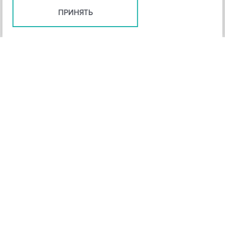
ПРИНЯТЬ
+
3
-
Рейтинг инструмента
НАЗАД
4,3