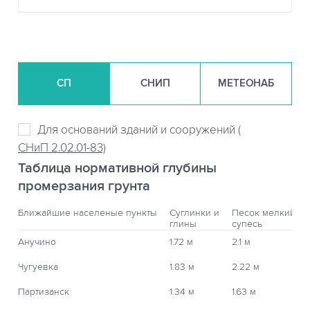
СП
СНИП
МЕТЕОНАБ
Для оснований зданий и сооружений (
СНиП 2.02.01-83)
Таблица нормативной глубины
промерзания грунта
Ближайшие населеные пункты
Суглинки и
Песок мелкий,
глины
супесь
Анучино
1.72 м
2.1 м
Чугуевка
1.83 м
2.22 м
Партизанск
1.34 м
1.63 м