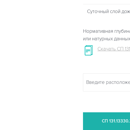
Суточный слой дож
Нормативная глубина
или натурных данны
Скачать СП 131
СП
131.13330