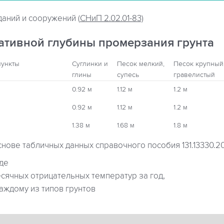
даний и сооружений (
СНиП 2.02.01-83)
ативной глубины промерзания грунта
пункты
Суглинки и
Песок мелкий,
Песок крупный
глины
супесь
гравелистый
0.92 м
1.12 м
1.2 м
0.92 м
1.12 м
1.2 м
1.38 м
1.68 м
1.8 м
снове табличных данных справочного пособия 131.13330.2
где
ячных отрицательных температур за год,
аждому из типов грунтов