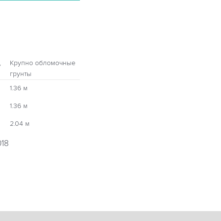
,
Крупно обломочные
грунты
1.36 м
1.36 м
2.04 м
018