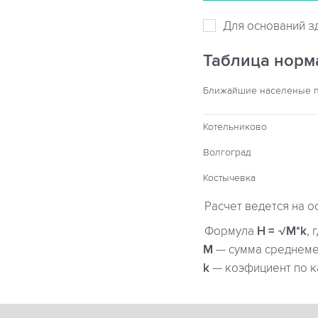
Для оснований з
Таблица норм
Ближайшие населеные 
Котельниково
Волгоград
Костычевка
Расчет ведется на о
Формула
H = √M*k
, 
М
— сумма среднемес
k
— коэфициент по к