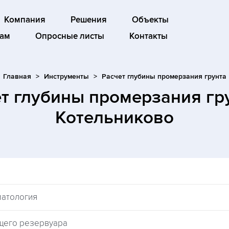
Компания
Решения
Объекты
ам
Опросные листы
Контакты
Главная
Инструменты
Расчет глубины промерзания грунта
ет глубины промерзания гр
Котельниково
матология
щего резервуара