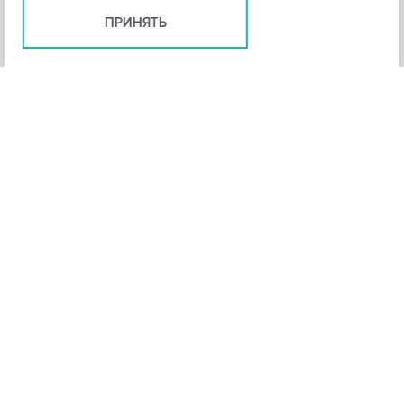
ПРИНЯТЬ
+
3
-
Рейтинг инструмента
НАЗАД
4,3