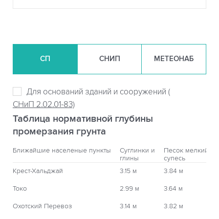
СП
СНИП
МЕТЕОНАБ
Для оснований зданий и сооружений (
СНиП 2.02.01-83)
Таблица нормативной глубины
промерзания грунта
Ближайшие населеные пункты
Суглинки и
Песок мелкий,
глины
супесь
Крест-Хальджай
3.15 м
3.84 м
Токо
2.99 м
3.64 м
Охотский Перевоз
3.14 м
3.82 м