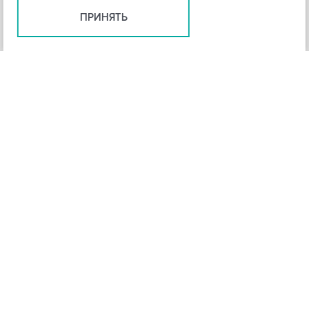
ПРИНЯТЬ
+
3
-
Рейтинг инструмента
НАЗАД
4,3