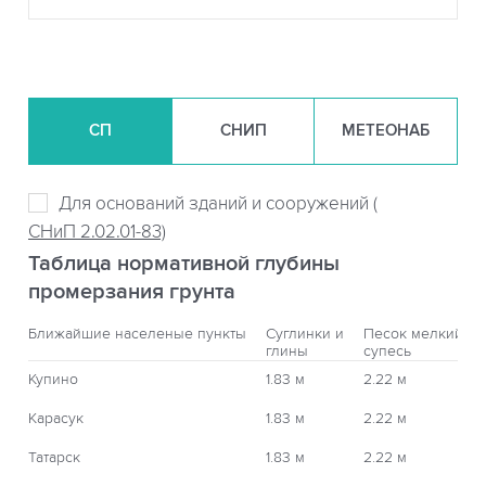
СП
СНИП
МЕТЕОНАБ
Для оснований зданий и сооружений (
СНиП 2.02.01-83)
Таблица нормативной глубины
промерзания грунта
Ближайшие населеные пункты
Суглинки и
Песок мелкий,
глины
супесь
Купино
1.83 м
2.22 м
Карасук
1.83 м
2.22 м
Татарск
1.83 м
2.22 м