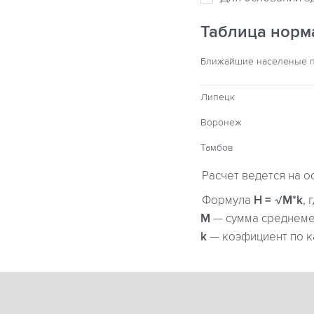
Таблица норм
Ближайшие населеные 
Липецк
Воронеж
Тамбов
Расчет ведется на о
Формула
H = √M*k
, 
М
— сумма среднемес
k
— коэфициент по к