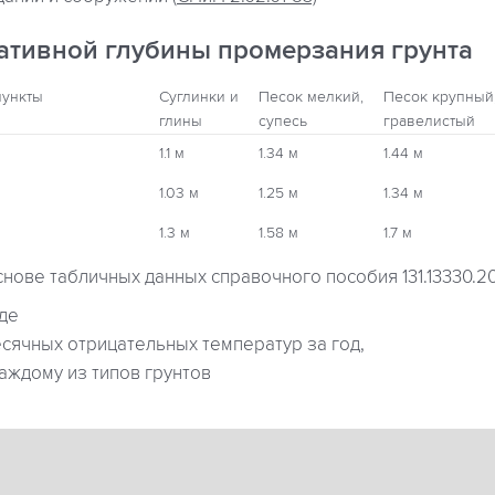
ативной глубины промерзания грунта
пункты
Суглинки и
Песок мелкий,
Песок крупный
глины
супесь
гравелистый
1.1 м
1.34 м
1.44 м
1.03 м
1.25 м
1.34 м
1.3 м
1.58 м
1.7 м
снове табличных данных справочного пособия 131.13330.2
где
ячных отрицательных температур за год,
аждому из типов грунтов