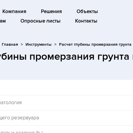
Компания
Решения
Объекты
ам
Опросные листы
Контакты
Главная
Инструменты
Расчет глубины промерзания грунта
лубины промерзания грунта
матология
щего резервуара