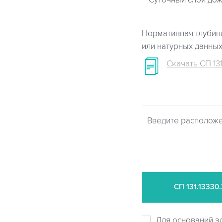
Суточный слой дож
Нормативная глубина
или натурных данны
Скачать СП 131
СП
131.13330
Для оснований з