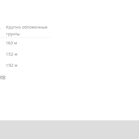
,
Крупно обломочные
грунты
1.63 м
1.52 м
1.92 м
018