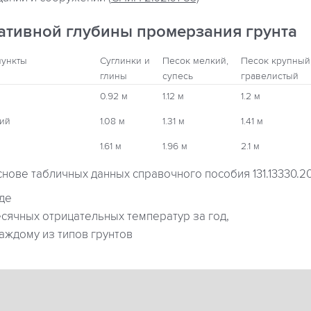
ативной глубины промерзания грунта
пункты
Суглинки и
Песок мелкий,
Песок крупный
глины
супесь
гравелистый
0.92 м
1.12 м
1.2 м
кий
1.08 м
1.31 м
1.41 м
1.61 м
1.96 м
2.1 м
снове табличных данных справочного пособия 131.13330.2
где
ячных отрицательных температур за год,
аждому из типов грунтов