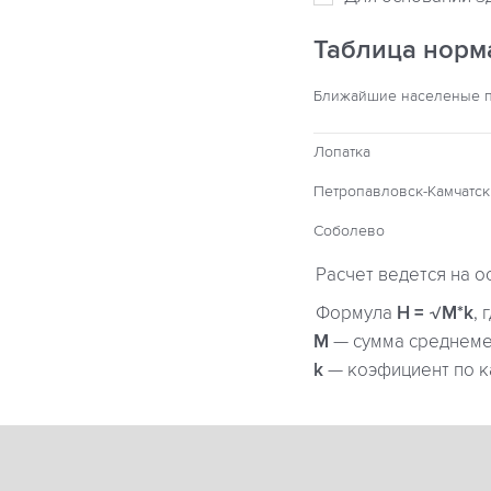
Таблица норм
Ближайшие населеные 
Лопатка
Петропавловск-Камчатс
Соболево
Расчет ведется на о
Формула
H = √M*k
, 
М
— сумма среднемес
k
— коэфициент по к