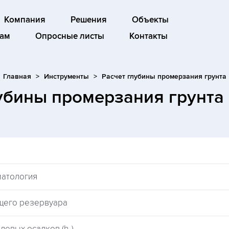
Компания
Решения
Объекты
ам
Опросные листы
Контакты
Главная
Инструменты
Расчет глубины промерзания грунта
лубины промерзания грунта
матология
щего резервуара