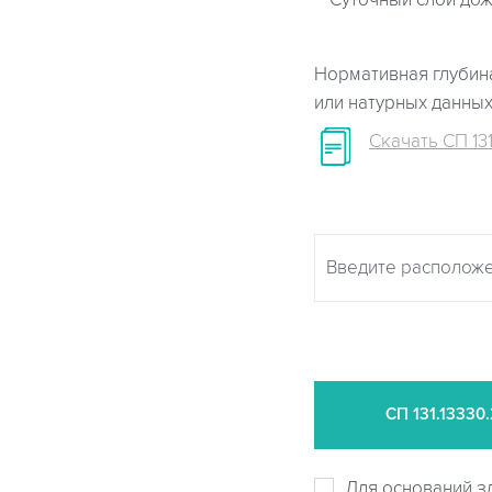
Суточный слой дож
Нормативная глубина
или натурных данны
Скачать СП 131
СП
131.13330
Для оснований з