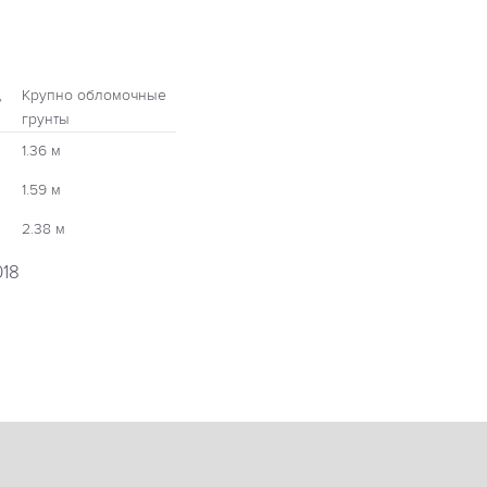
,
Крупно обломочные
грунты
1.36 м
1.59 м
2.38 м
018