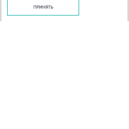
ПРИНЯТЬ
+
3
-
Рейтинг инструмента
НАЗАД
4,3