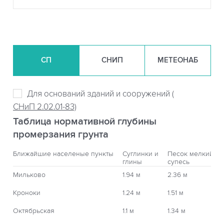
СП
СНИП
МЕТЕОНАБ
Для оснований зданий и сооружений (
СНиП 2.02.01-83)
Таблица нормативной глубины
промерзания грунта
Ближайшие населеные пункты
Суглинки и
Песок мелкий,
глины
супесь
Мильково
1.94 м
2.36 м
Кроноки
1.24 м
1.51 м
Октябрьская
1.1 м
1.34 м