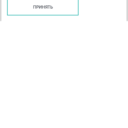
ПРИНЯТЬ
+
3
-
Рейтинг инструмента
НАЗАД
4,3