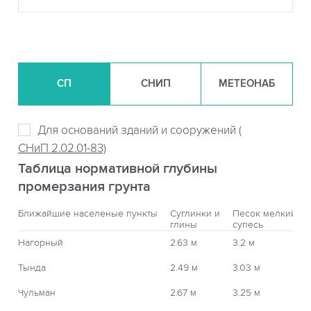
СП
СНИП
МЕТЕОНАБ
Для оснований зданий и сооружений (
СНиП 2.02.01-83)
Таблица нормативной глубины
промерзания грунта
Ближайшие населеные пункты
Суглинки и
Песок мелкий,
глины
супесь
Нагорный
2.63 м
3.2 м
Тында
2.49 м
3.03 м
Чульман
2.67 м
3.25 м