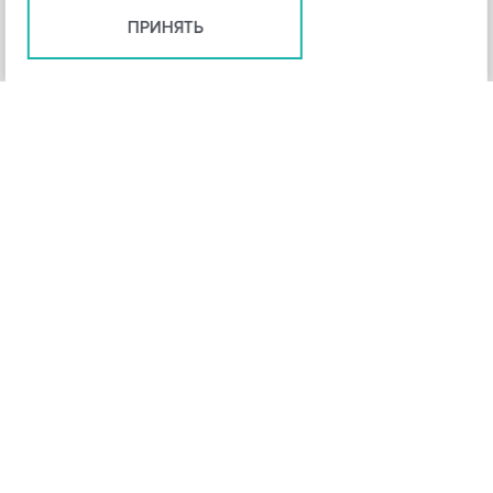
ПРИНЯТЬ
+
3
-
Рейтинг инструмента
НАЗАД
4,3