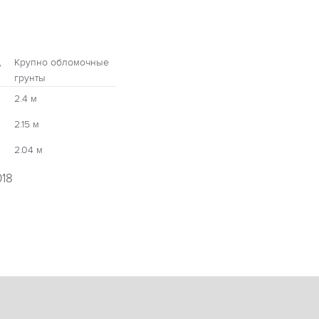
,
Крупно обломочные
грунты
2.4 м
2.15 м
2.04 м
018