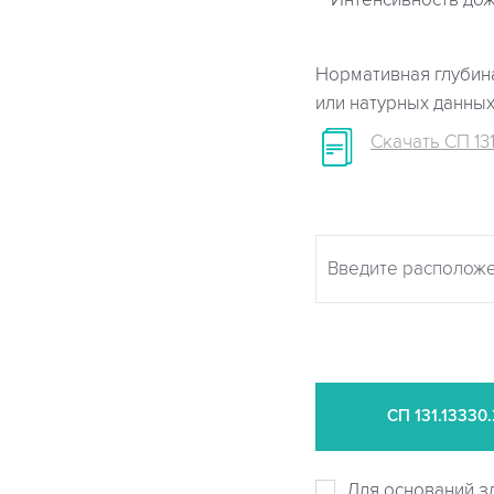
Интенсивность дож
Нормативная глубина
или натурных данны
Скачать СП 131
СП
131.13330
Для оснований з