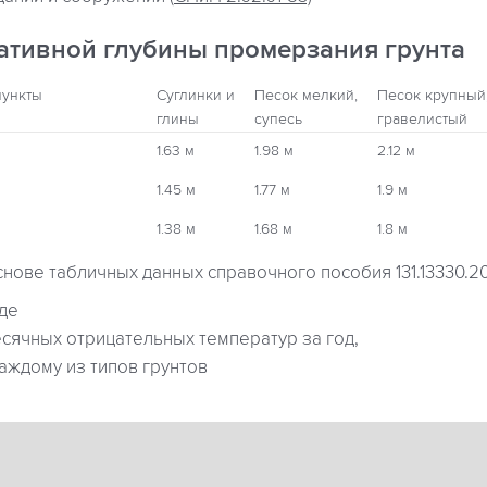
ативной глубины промерзания грунта
пункты
Суглинки и
Песок мелкий,
Песок крупный
глины
супесь
гравелистый
1.63 м
1.98 м
2.12 м
1.45 м
1.77 м
1.9 м
1.38 м
1.68 м
1.8 м
снове табличных данных справочного пособия 131.13330.2
где
ячных отрицательных температур за год,
аждому из типов грунтов