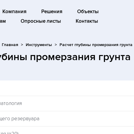
Компания
Решения
Объекты
ам
Опросные листы
Контакты
Главная
Инструменты
Расчет глубины промерзания грунта
лубины промерзания грунта
матология
щего резервуара