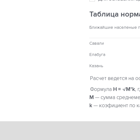
Таблица норм
Ближайшие населеные 
Савали
Елабуга
Казань
Расчет ведется на о
Формула
H = √M*k
, 
М
— сумма среднемес
k
— коэфициент по к