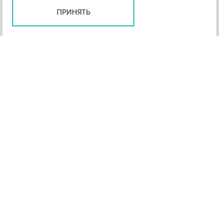
ПРИНЯТЬ
+
3
-
Рейтинг инструмента
НАЗАД
4,3