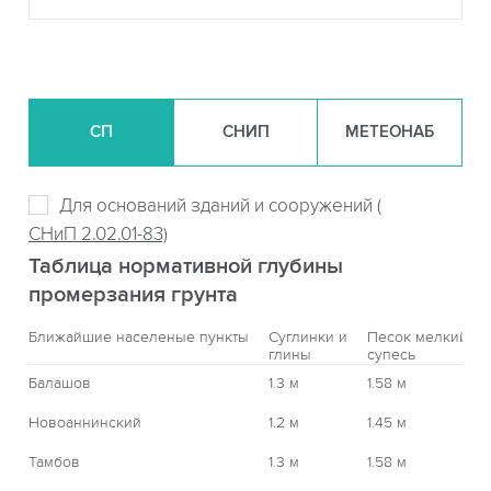
СП
СНИП
МЕТЕОНАБ
Для оснований зданий и сооружений (
СНиП 2.02.01-83)
Таблица нормативной глубины
промерзания грунта
Ближайшие населеные пункты
Суглинки и
Песок мелкий,
глины
супесь
Балашов
1.3 м
1.58 м
Новоаннинский
1.2 м
1.45 м
Тамбов
1.3 м
1.58 м