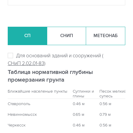
СП
СНИП
МЕТЕОНАБ
Для оснований зданий и сооружений (
СНиП 2.02.01-83)
Таблица нормативной глубины
промерзания грунта
Ближайшие населеные пункты
Суглинки и
Песок мелкий,
глины
супесь
Ставрополь
0.46 м
0.56 м
Невинномысск
0.65 м
0.79 м
Черкесск
0.46 м
0.56 м