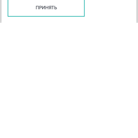
ПРИНЯТЬ
+
3
-
Рейтинг инструмента
НАЗАД
4,3