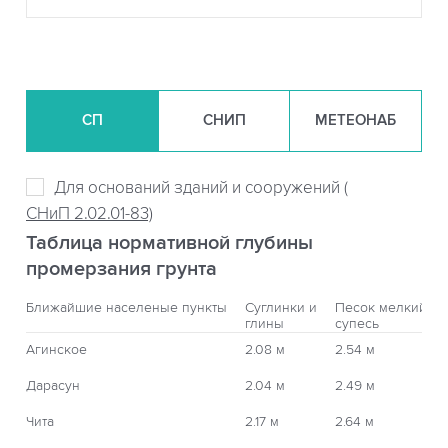
СП
СНИП
МЕТЕОНАБ
Для оснований зданий и сооружений (
СНиП 2.02.01-83)
Таблица нормативной глубины
промерзания грунта
Ближайшие населеные пункты
Суглинки и
Песок мелкий,
глины
супесь
Агинское
2.08 м
2.54 м
Дарасун
2.04 м
2.49 м
Чита
2.17 м
2.64 м