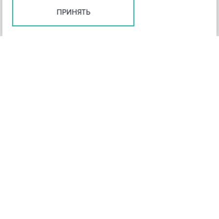
ПРИНЯТЬ
+
3
-
Рейтинг инструмента
НАЗАД
4,3