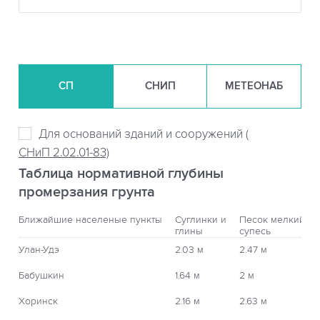
СП
СНИП
МЕТЕОНАБ
Для оснований зданий и сооружений (
СНиП 2.02.01-83)
Таблица нормативной глубины
промерзания грунта
Ближайшие населеные пункты
Суглинки и
Песок мелкий,
глины
супесь
Улан-Удэ
2.03 м
2.47 м
Бабушкин
1.64 м
2 м
Хоринск
2.16 м
2.63 м