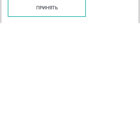
ПРИНЯТЬ
+
3
-
Рейтинг инструмента
НАЗАД
4,3