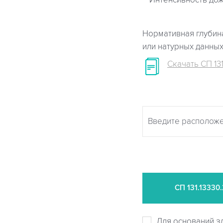
Интенсивность дож
Нормативная глубина
или натурных данны
Скачать СП 131
СП
131.13330
Для оснований з