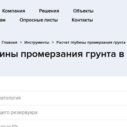
Компания
Решения
Объекты
ам
Опросные листы
Контакты
Главная
Инструменты
Расчет глубины промерзания грунта
бины промерзания грунта
в
матология
щего резервуара