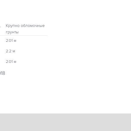
,
Крупно обломочные
грунты
2.01 м
2.2 м
2.01 м
018