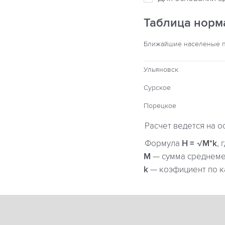
Таблица норм
Ближайшие населеные 
Ульяновск
Сурское
Порецкое
Расчет ведется на о
Формула
H = √M*k
, 
М
— сумма среднемес
k
— коэфициент по к