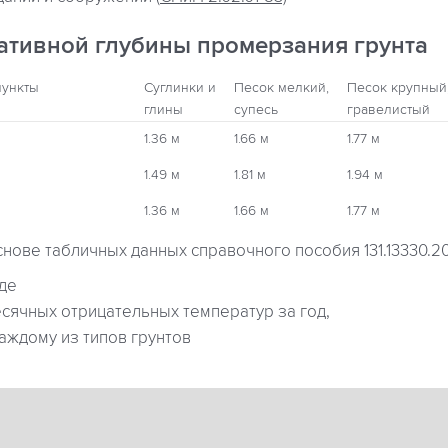
ативной глубины промерзания грунта
пункты
Суглинки и
Песок мелкий,
Песок крупный
глины
супесь
гравелистый
1.36 м
1.66 м
1.77 м
1.49 м
1.81 м
1.94 м
1.36 м
1.66 м
1.77 м
снове табличных данных справочного пособия 131.13330.2
где
ячных отрицательных температур за год,
аждому из типов грунтов