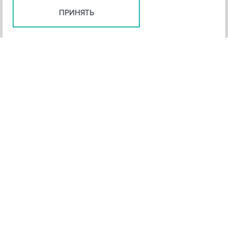
ПРИНЯТЬ
+
3
-
Рейтинг инструмента
НАЗАД
4,3