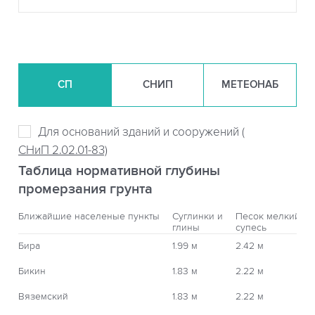
СП
СНИП
МЕТЕОНАБ
Для оснований зданий и сооружений (
СНиП 2.02.01-83)
Таблица нормативной глубины
промерзания грунта
Ближайшие населеные пункты
Суглинки и
Песок мелкий,
глины
супесь
Бира
1.99 м
2.42 м
Бикин
1.83 м
2.22 м
Вяземский
1.83 м
2.22 м