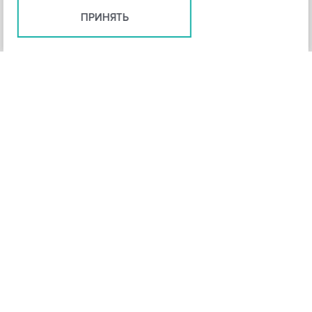
ПРИНЯТЬ
+
3
-
Рейтинг инструмента
НАЗАД
4,3