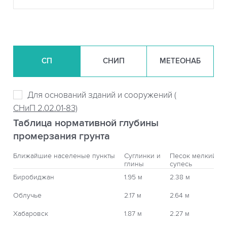
СП
СНИП
МЕТЕОНАБ
Для оснований зданий и сооружений (
СНиП 2.02.01-83)
Таблица нормативной глубины
промерзания грунта
Ближайшие населеные пункты
Суглинки и
Песок мелкий,
глины
супесь
Биробиджан
1.95 м
2.38 м
Облучье
2.17 м
2.64 м
Хабаровск
1.87 м
2.27 м