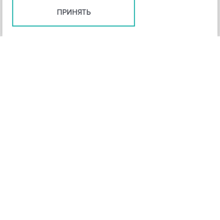
ПРИНЯТЬ
+
3
-
Рейтинг инструмента
НАЗАД
4,3