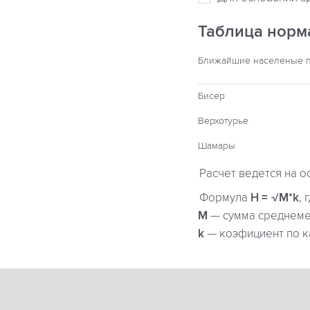
Таблица норм
Ближайшие населеные 
Бисер
Верхотурье
Шамары
Расчет ведется на о
Формула
H = √M*k
, 
М
— сумма среднемес
k
— коэфициент по к