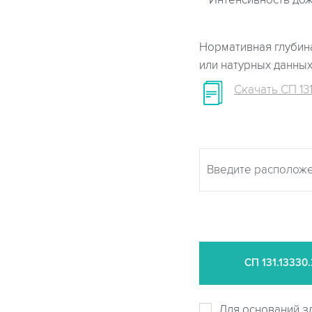
Интенсивность дож
Нормативная глубина
или натурных данны
Скачать СП 131
СП
131.13330
Для оснований з