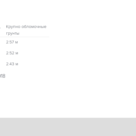
,
Крупно обломочные
грунты
2.57 м
2.52 м
2.43 м
018