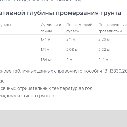
ативной глубины промерзания грунта
пункты
Суглинки и
Песок мелкий,
Песок крупный
глины
супесь
гравелистый
1.74 м
2.11 м
2.26 м
1.71 м
2.08 м
2.22 м
1.64 м
2 м
2.14 м
снове табличных данных справочного пособия 131.13330.2
где
ячных отрицательных температур за год,
аждому из типов грунтов