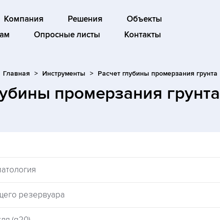
Компания
Решения
Объекты
ам
Опросные листы
Контакты
Главная
Инструменты
Расчет глубины промерзания грунта
лубины промерзания грунт
матология
щего резервуара