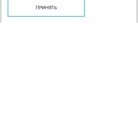
ПРИНЯТЬ
+
3
-
Рейтинг инструмента
НАЗАД
4,3