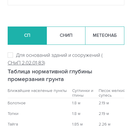
СП
СНИП
МЕТЕОНАБ
Для оснований зданий и сооружений (
СНиП 2.02.01-83)
Таблица нормативной глубины
промерзания грунта
Ближайшие населеные пункты
Суглинки и
Песок мелкий,
глины
супесь
Болотное
1.8 м
2.19 м
Топки
1.8 м
2.19 м
Тайга
1.85 м
2.26 м