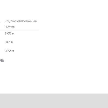
,
Крупно обломочные
грунты
3.65 м
3.61 м
3.72 м
018