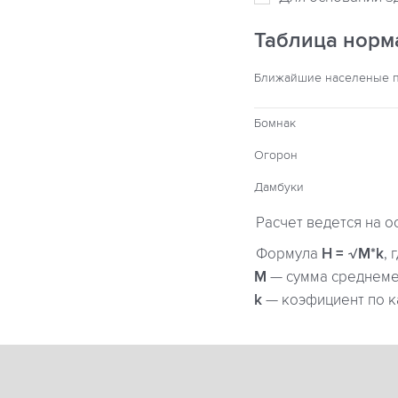
Таблица норм
Ближайшие населеные 
Бомнак
Огорон
Дамбуки
Расчет ведется на о
Формула
H = √M*k
, 
М
— сумма среднемес
k
— коэфициент по к