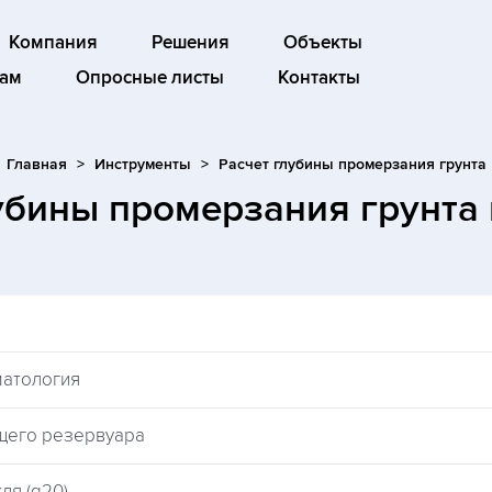
Компания
Решения
Объекты
ам
Опросные листы
Контакты
Главная
Инструменты
Расчет глубины промерзания грунта
лубины промерзания грунта
матология
щего резервуара