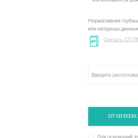
Интенсивность дож
Нормативная глубина
или натурных данны
Скачать СП 131
СП
131.13330
Для оснований з