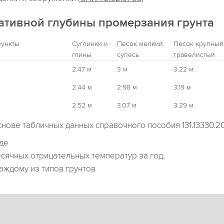
ативной глубины промерзания грунта
пункты
Суглинки и
Песок мелкий,
Песок крупный
глины
супесь
гравелистый
2.47 м
3 м
3.22 м
2.44 м
2.98 м
3.19 м
2.52 м
3.07 м
3.29 м
снове табличных данных справочного пособия 131.13330.2
где
ячных отрицательных температур за год,
аждому из типов грунтов