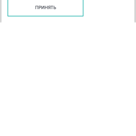
ПРИНЯТЬ
+
3
-
Рейтинг инструмента
НАЗАД
4,3