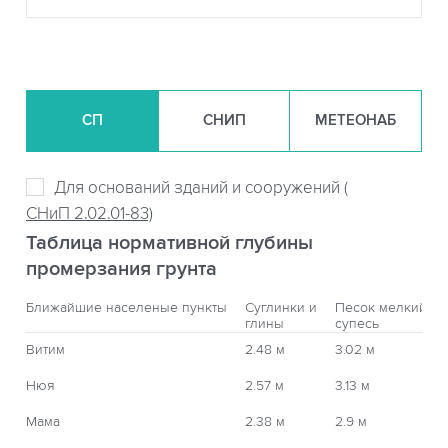
СП
СНИП
МЕТЕОНАБ
Для оснований зданий и сооружений (
СНиП 2.02.01-83)
Таблица нормативной глубины
промерзания грунта
Ближайшие населеные пункты
Суглинки и
Песок мелкий,
глины
супесь
Витим
2.48 м
3.02 м
Нюя
2.57 м
3.13 м
Мама
2.38 м
2.9 м