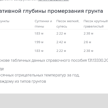
ативной глубины промерзания грунта
пункты
Суглинки и
Песок мелкий,
Песок крупный
глины
супесь
гравелистый
1.83 м
2.22 м
2.38 м
1.99 м
2.42 м
2.6 м
1.83 м
2.22 м
2.38 м
снове табличных данных справочного пособия 131.13330.2
где
ячных отрицательных температур за год,
аждому из типов грунтов