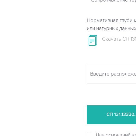
Сопротивление тр
Нормативная глубина
или натурных данны
Скачать СП 131
СП
131.13330
Для оснований з