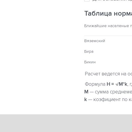
Таблица норм
Ближайшие населеные 
Вяземский
Бира
Бикин
Расчет ведется на о
Формула
H = √M*k
, 
М
— сумма среднемес
k
— коэфициент по к