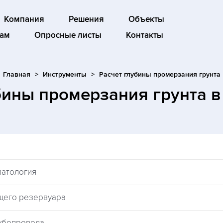
Компания
Решения
Объекты
ам
Опросные листы
Контакты
Главная
Инструменты
Расчет глубины промерзания грунта
бины промерзания грунта
в
матология
щего резервуара