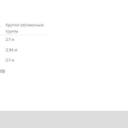
,
Крупно обломочные
грунты
2.7 м
2.94 м
2.7 м
018