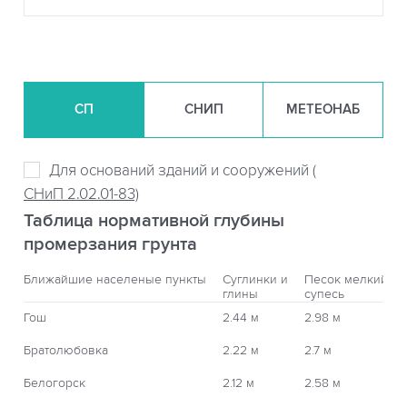
СП
СНИП
МЕТЕОНАБ
Для оснований зданий и сооружений (
СНиП 2.02.01-83)
Таблица нормативной глубины
промерзания грунта
Ближайшие населеные пункты
Суглинки и
Песок мелкий,
глины
супесь
Гош
2.44 м
2.98 м
Братолюбовка
2.22 м
2.7 м
Белогорск
2.12 м
2.58 м