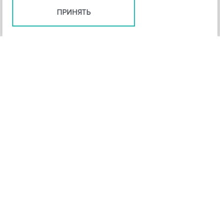
ПРИНЯТЬ
+
3
-
Рейтинг инструмента
НАЗАД
4,3