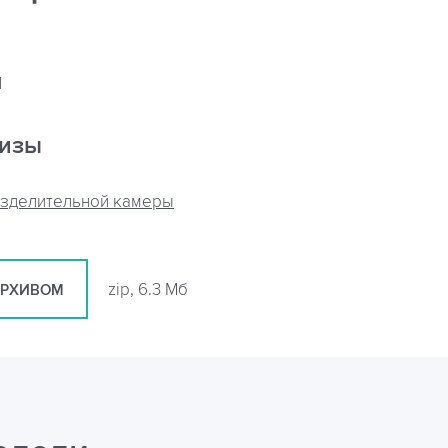
я
кизы
азделительной камеры
zip, 6.3 Мб
АРХИВОМ