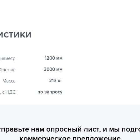
истики
1200 мм
иаметр
3000 мм
убление
213 кг
Масса
по запросу
, с НДС
тправьте нам опросный лист, и мы подг
коммерческое предложение