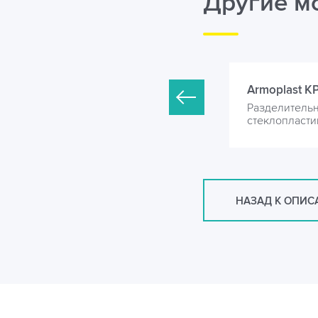
Другие м
rmoplast KP-1200-1000
Armoplast K
азделительная камера из
Разделительн
теклопластика
стеклопласти
НАЗАД К ОПИ