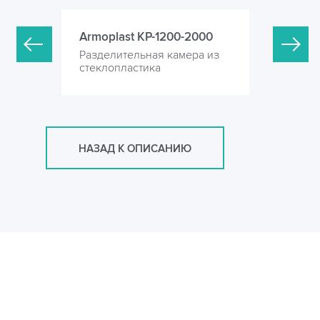
-4000
Armoplast KP-1200-2000
Armoplas
ера из
Разделительная камера из
Разделите
стеклопластика
стеклопла
НАЗАД К ОПИСАНИЮ