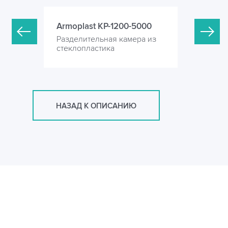
-4000
Armoplast KP-1200-5000
Armoplas
ера из
Разделительная камера из
Разделите
стеклопластика
стеклопла
НАЗАД К ОПИСАНИЮ