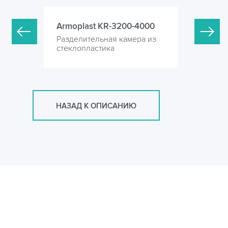
-3000
Armoplast KR-3200-4000
Armoplas
ера из
Разделительная камера из
Разделите
стеклопластика
стеклопла
НАЗАД К ОПИСАНИЮ