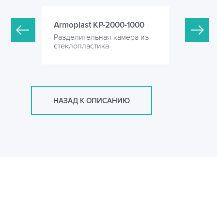
-5000
Armoplast KP-2000-1000
Armoplas
ера из
Разделительная камера из
Разделите
стеклопластика
стеклопла
НАЗАД К ОПИСАНИЮ